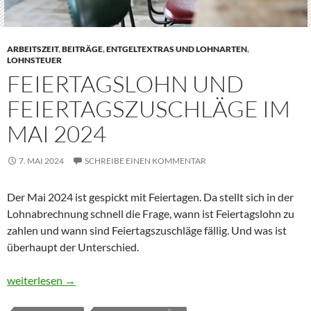
ARBEITSZEIT
,
BEITRÄGE
,
ENTGELTEXTRAS UND LOHNARTEN
,
LOHNSTEUER
FEIERTAGSLOHN UND
FEIERTAGSZUSCHLÄGE IM
MAI 2024
7. MAI 2024
SCHREIBE EINEN KOMMENTAR
Der Mai 2024 ist gespickt mit Feiertagen. Da stellt sich in der
Lohnabrechnung schnell die Frage, wann ist Feiertagslohn zu
zahlen und wann sind Feiertagszuschläge fällig. Und was ist
überhaupt der Unterschied.
Feiertagslohn und Feiertagszuschläge im Mai 2024
weiterlesen
→