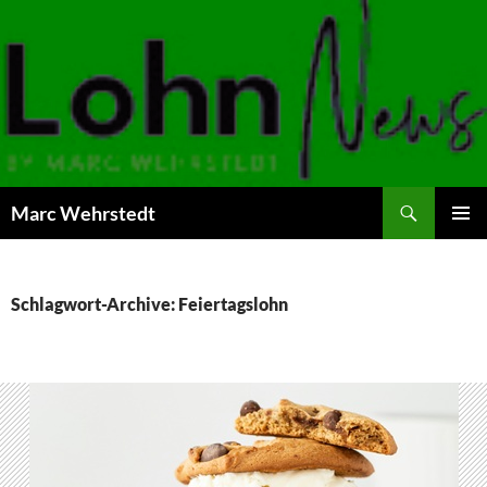
Marc Wehrstedt
ZUM
PRIMÄR
INHALT
MENÜ
SPRINGEN
Schlagwort-Archive: Feiertagslohn