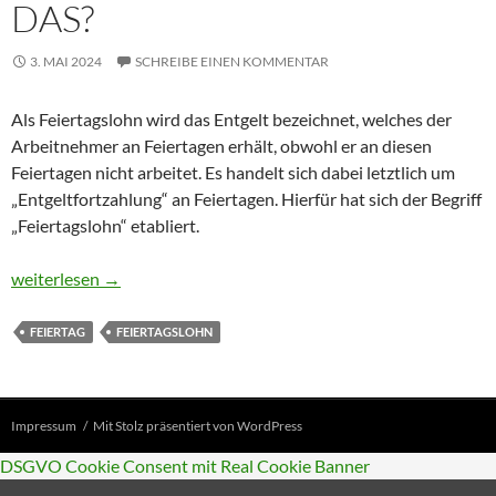
DAS?
3. MAI 2024
SCHREIBE EINEN KOMMENTAR
Als Feiertagslohn wird das Entgelt bezeichnet, welches der
Arbeitnehmer an Feiertagen erhält, obwohl er an diesen
Feiertagen nicht arbeitet. Es handelt sich dabei letztlich um
„Entgeltfortzahlung“ an Feiertagen. Hierfür hat sich der Begriff
„Feiertagslohn“ etabliert.
Feiertagslohn – was ist das?
weiterlesen
→
FEIERTAG
FEIERTAGSLOHN
Impressum
Mit Stolz präsentiert von WordPress
DSGVO Cookie Consent mit Real Cookie Banner