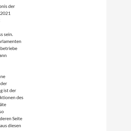
bnis der
.2021
t
s sein.
Parlamenten
kbetriebe
dann
ine
 der
 ist der
ktionen des
äte
so
deren Seite
 aus diesen