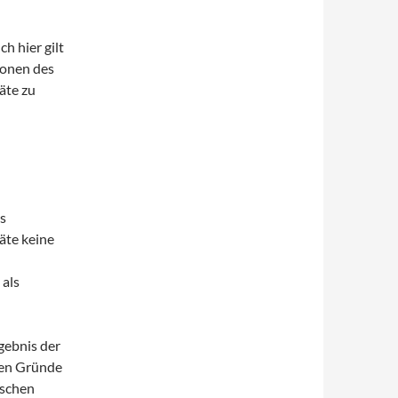
h hier gilt
ionen des
äte zu
s
äte keine
 als
gebnis der
nen Gründe
tschen