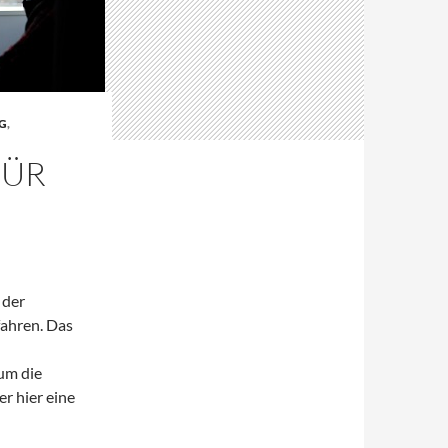
G
,
FÜR
 der
ahren. Das
um die
r hier eine