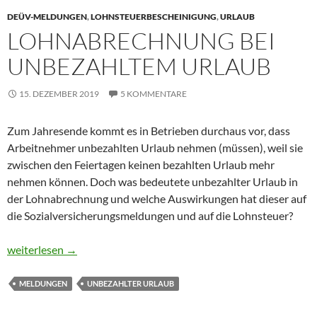
DEÜV-MELDUNGEN
,
LOHNSTEUERBESCHEINIGUNG
,
URLAUB
LOHNABRECHNUNG BEI
UNBEZAHLTEM URLAUB
15. DEZEMBER 2019
5 KOMMENTARE
Zum Jahresende kommt es in Betrieben durchaus vor, dass
Arbeitnehmer unbezahlten Urlaub nehmen (müssen), weil sie
zwischen den Feiertagen keinen bezahlten Urlaub mehr
nehmen können. Doch was bedeutete unbezahlter Urlaub in
der Lohnabrechnung und welche Auswirkungen hat dieser auf
die Sozialversicherungsmeldungen und auf die Lohnsteuer?
Lohnabrechnung bei unbezahltem Urlaub
weiterlesen
→
MELDUNGEN
UNBEZAHLTER URLAUB