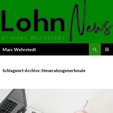
Marc Wehrstedt
ZUM
PRIMÄR
INHALT
MENÜ
SPRINGEN
Schlagwort-Archive: Steuerabzugsmerkmale