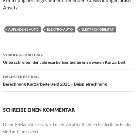
Ermittlung der insgesamt entstehenden Aufwendungen außer
Ansatz.
AUFLADEN E AUTO
ELEKTRO-AUTO
ELEKTROMOBILITÄT
Beitragsnavigation
VORHERIGER BEITRAG
Unterschreiten der Jahresarbeitsentgeltgrenze wegen Kurzarbeit
NÄCHSTER BEITRAG
Berechnung Kurzarbeitergeld 2021 – Beispielrechnung
SCHREIBE EINEN KOMMENTAR
Deine E-Mail-Adresse wird nicht veröffentlicht.
Erforderliche Felder
sind mit
*
markiert