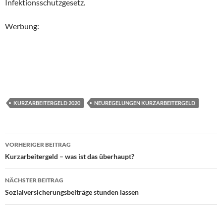
Infektionsschutzgesetz.
Werbung:
KURZARBEITERGELD 2020
NEUREGELUNGEN KURZARBEITERGELD
Beitragsnavigation
VORHERIGER BEITRAG
Kurzarbeitergeld – was ist das überhaupt?
NÄCHSTER BEITRAG
Sozialversicherungsbeiträge stunden lassen