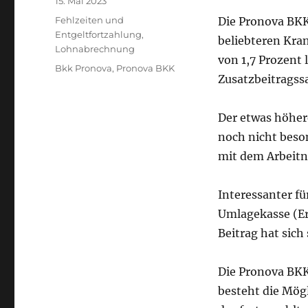
Veröffentlicht
15. Mai 2023
am
Kategorien
Fehlzeiten und
Die Pronova BKK
Entgeltfortzahlung
,
beliebteren Kra
Lohnabrechnung
von 1,7 Prozent 
Schlagwörter
Bkk Pronova
,
Pronova BKK
Zusatzbeitragssa
Der etwas höher
noch nicht beson
mit dem Arbeitne
Interessanter fü
Umlagekasse (E
Beitrag hat sich
Die Pronova BKK
besteht die Mögl