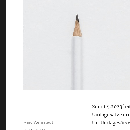
Zum 1.5.2023 ha
Umlagesätze ern
Autor
Marc Wehrstedt
U1-Umlagesätze 