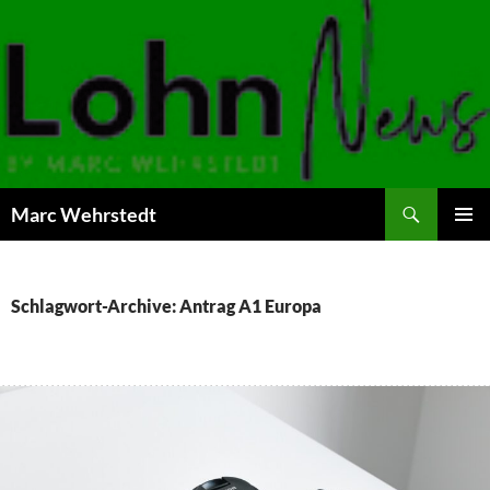
Marc Wehrstedt
ZUM
PRIMÄR
INHALT
MENÜ
SPRINGEN
Schlagwort-Archive: Antrag A1 Europa