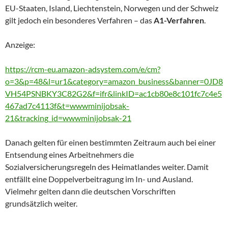
EU-Staaten, Island, Liechtenstein, Norwegen und der Schweiz
gilt jedoch ein besonderes Verfahren – das
A1-Verfahren
.
Anzeige:
https://rcm-eu.amazon-adsystem.com/e/cm?
o=3&p=48&l=ur1&category=amazon_business&banner=0JD8
VH54PSNBKY3C82G2&f=ifr&linkID=ac1cb80e8c101fc7c4e5
467ad7c4113f&t=wwwminijobsak-
21&tracking_id=wwwminijobsak-21
Danach gelten für einen bestimmten Zeitraum auch bei einer
Entsendung eines Arbeitnehmers die
Sozialversicherungsregeln des Heimatlandes weiter. Damit
entfällt eine Doppelverbeitragung im In- und Ausland.
Vielmehr gelten dann die deutschen Vorschriften
grundsätzlich weiter.