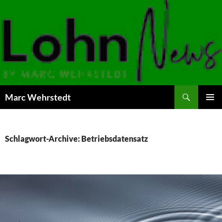
Marc Wehrstedt
ZUM
PRIMÄR
INHALT
MENÜ
SPRINGEN
Schlagwort-Archive: Betriebsdatensatz