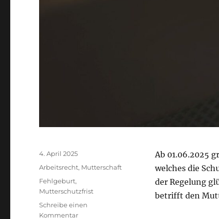
Veröffentlicht
4. April 2025
Ab 01.06.2025 g
am
Kategorien
Arbeitsrecht
,
Mutterschaft
welches die Schu
Schlagwörter
Fehlgeburt
,
der Regelung glü
Mutterschutzfrist
betrifft den Mut
Schreibe einen
zu
Kommentar