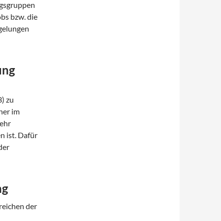
agsgruppen
bs bzw. die
egelungen
ung
) zu
ner im
mehr
 ist. Dafür
der
ng
rreichen der