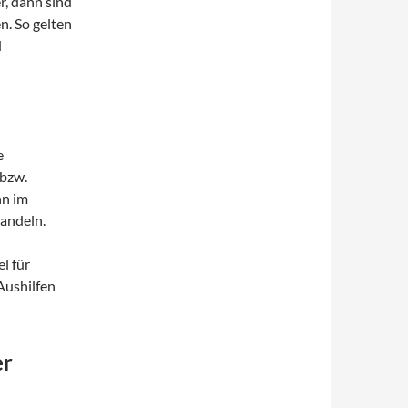
r, dann sind
n. So gelten
d
e
 bzw.
nn im
handeln.
l für
 Aushilfen
er