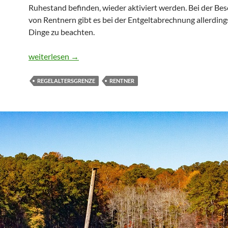
Ruhestand befinden, wieder aktiviert werden. Bei der Be
von Rentnern gibt es bei der Entgeltabrechnung allerding
Dinge zu beachten.
Beschäftigung von Altersvollrentnern
weiterlesen
→
REGELALTERSGRENZE
RENTNER