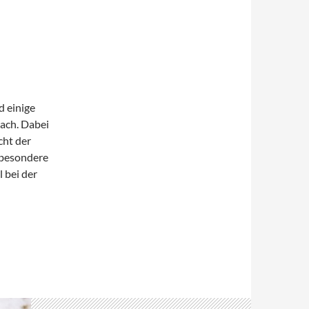
d einige
ach. Dabei
cht der
 besondere
 bei der