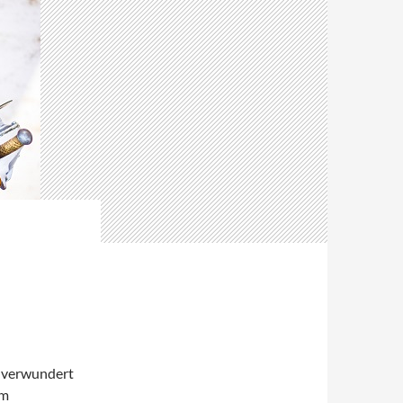
a verwundert
im