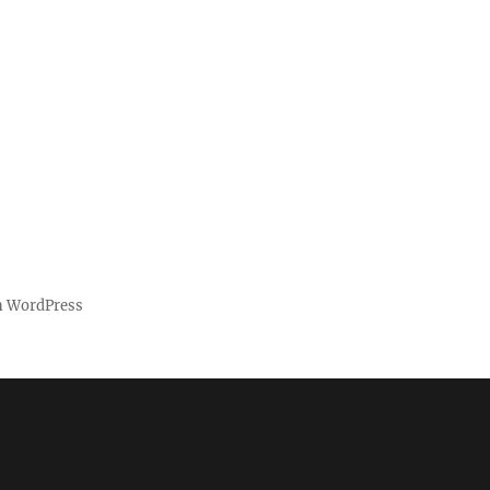
iante jetzt wählen“
on WordPress