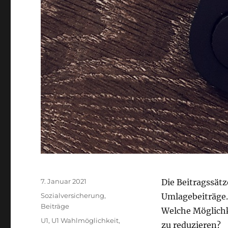
Veröffentlicht
7. Januar 2021
Die Beitragssätz
am
Kategorien
Sozialversicherung
,
Umlagebeiträge.
Beiträge
Welche Möglichk
Schlagwörter
U1
,
U1 Wahlmöglichkeit
,
zu reduzieren?