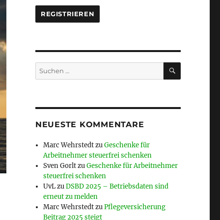
SUCHEN
Suche
nach:
NEUESTE KOMMENTARE
Marc Wehrstedt
zu
Geschenke für
Arbeitnehmer steuerfrei schenken
Sven Gorlt
zu
Geschenke für Arbeitnehmer
steuerfrei schenken
UvL
zu
DSBD 2025 – Betriebsdaten sind
erneut zu melden
Marc Wehrstedt
zu
Pflegeversicherung
Beitrag 2025 steigt