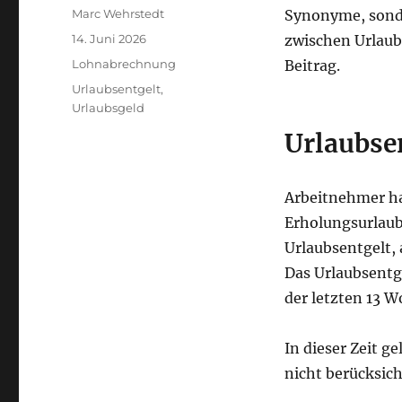
Autor
Marc Wehrstedt
Synonyme, sonde
Veröffentlicht
14. Juni 2026
zwischen Urlaubs
am
Kategorien
Lohnabrechnung
Beitrag.
Schlagwörter
Urlaubsentgelt
,
Urlaubsgeld
Urlaubsen
Arbeitnehmer ha
Erholungsurlau
Urlaubsentgelt,
Das Urlaubsentg
der letzten 13 
In dieser Zeit g
nicht berücksich