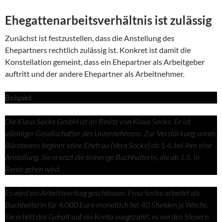
Ehegattenarbeitsverhältnis ist zulässig
Zunächst ist festzustellen, dass die Anstellung des
Ehepartners rechtlich zulässig ist. Konkret ist damit die
Konstellation gemeint, dass ein Ehepartner als Arbeitgeber
auftritt und der andere Ehepartner als Arbeitnehmer.
Beispiel:
Die Klaus Socke GmbH ist im Besitz von Klaus Socke. Er ist
alleiniger Gesellschafter des Unternehmens. Zur Verstärkung seines
Büroteams beginnt seine Ehefrau (Vera Socke) ab 1.4. bei ihm eine
Anstellung. Sie ersetzt die bisherige Buchhalterin, die ab 1.5. in
Rente gehen wird.
Es wird ein Arbeitsvertrag geschlossen. Frau Socke arbeitet als
Buchhalterin für 4.000 Euro monatlich bei 40 Stunden je Woche.
Sie erhält das Gehalt auf ein Konto ausgezahlt, es werden Steuern