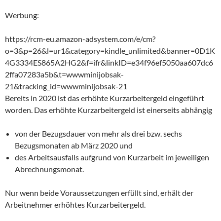
Werbung:
https://rcm-eu.amazon-adsystem.com/e/cm?
o=3&p=26&l=ur1&category=kindle_unlimited&banner=0D1K
4G3334ES865A2HG2&f=ifr&linkID=e34f96ef5050aa607dc6
2ffa07283a5b&t=wwwminijobsak-
21&tracking_id=wwwminijobsak-21
Bereits in 2020 ist das erhöhte Kurzarbeitergeld eingeführt
worden. Das erhöhte Kurzarbeitergeld ist einerseits abhängig
von der Bezugsdauer von mehr als drei bzw. sechs
Bezugsmonaten ab März 2020 und
des Arbeitsausfalls aufgrund von Kurzarbeit im jeweiligen
Abrechnungsmonat.
Nur wenn beide Voraussetzungen erfüllt sind, erhält der
Arbeitnehmer erhöhtes Kurzarbeitergeld.