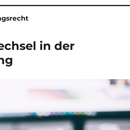
gsrecht
chsel in der
ng