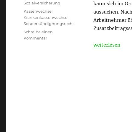
am
Kategorien
Sozialversicherung
kann sich im Gr
Schlagwörter
Kassenwechsel
,
aussuchen. Nach
Krankenkassenwechsel
,
Arbeitnehmer üb
Sonderkündighungsrecht
Zusatzbeitragss
Schreibe einen
zu
Kommentar
Krankenkassenwechsel
„Krankenkassen
weiterlesen
in
der
Entgeltabrechnung