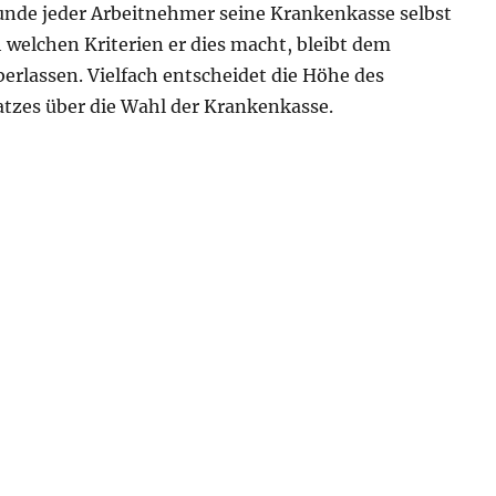
unde jeder Arbeitnehmer seine Krankenkasse selbst
 welchen Kriterien er dies macht, bleibt dem
erlassen. Vielfach entscheidet die Höhe des
atzes über die Wahl der Krankenkasse.
wechsel in der Entgeltabrechnung“