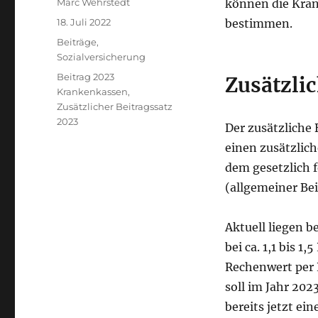
Autor
Marc Wehrstedt
können die Kran
Veröffentlicht
18. Juli 2022
bestimmen.
am
Kategorien
Beiträge
,
Sozialversicherung
Schlagwörter
Beitrag 2023
Zusätzlic
Krankenkassen
,
Zusätzlicher Beitragssatz
2023
Der zusätzliche
einen zusätzlic
dem gesetzlich 
(allgemeiner Bei
Aktuell liegen b
bei ca. 1,1 bis 1
Rechenwert per R
soll im Jahr 20
bereits jetzt ei