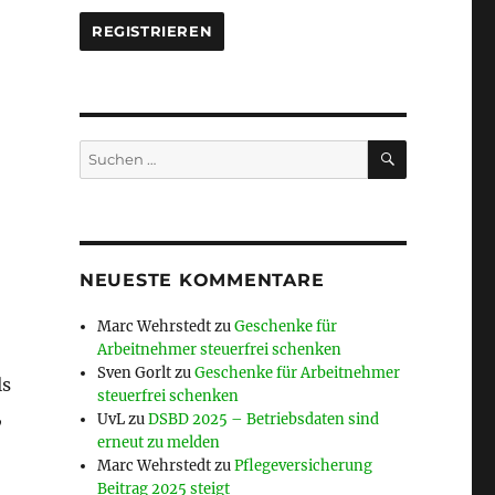
SUCHEN
Suche
nach:
NEUESTE KOMMENTARE
Marc Wehrstedt
zu
Geschenke für
Arbeitnehmer steuerfrei schenken
Sven Gorlt
zu
Geschenke für Arbeitnehmer
ls
steuerfrei schenken
,
UvL
zu
DSBD 2025 – Betriebsdaten sind
erneut zu melden
Marc Wehrstedt
zu
Pflegeversicherung
Beitrag 2025 steigt