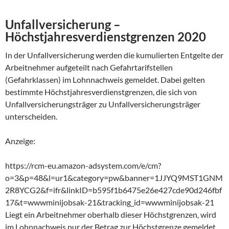
Unfallversicherung –
Höchstjahresverdienstgrenzen 2020
In der Unfallversicherung werden die kumulierten Entgelte der
Arbeitnehmer aufgeteilt nach Gefahrtarifstellen
(Gefahrklassen) im Lohnnachweis gemeldet. Dabei gelten
bestimmte Höchstjahresverdienstgrenzen, die sich von
Unfallversicherungsträger zu Unfallversicherungsträger
unterscheiden.
Anzeige:
https://rcm-eu.amazon-adsystem.com/e/cm?
o=3&p=48&l=ur1&category=pw&banner=1JJYQ9MST1GNM
2R8YCG2&f=ifr&linkID=b595f1b6475e26e427cde90d246fbf
17&t=wwwminijobsak-21&tracking_id=wwwminijobsak-21
Liegt ein Arbeitnehmer oberhalb dieser Höchstgrenzen, wird
im Lohnnachweis nur der Betrag zur Höchstgrenze gemeldet.