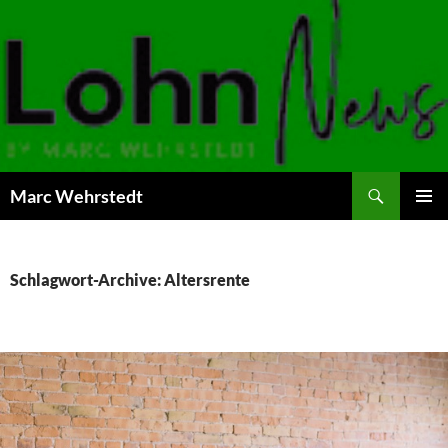
Marc Wehrstedt
ZUM
PRIMÄR
INHALT
MENÜ
SPRINGEN
Schlagwort-Archive: Altersrente