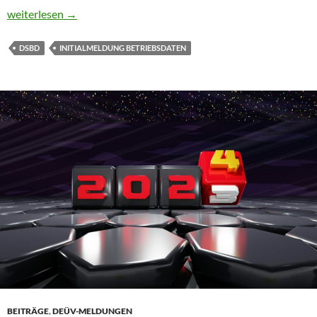
Betriebsdatenpflege – Initialmeldung ist Pflicht
weiterlesen
→
DSBD
INITIALMELDUNG BETRIEBSDATEN
BEITRÄGE
,
DEÜV-MELDUNGEN