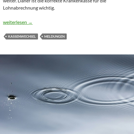
weiter. Daher ist die korrekte Krankenkasse für die
Lohnabrechnung wichtig.
Meldungen bei Krankenkassenwechsel
weiterlesen
→
KASSENWECHSEL
MELDUNGEN