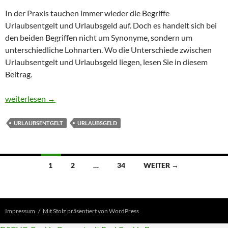
In der Praxis tauchen immer wieder die Begriffe
Urlaubsentgelt und Urlaubsgeld auf. Doch es handelt sich bei
den beiden Begriffen nicht um Synonyme, sondern um
unterschiedliche Lohnarten. Wo die Unterschiede zwischen
Urlaubsentgelt und Urlaubsgeld liegen, lesen Sie in diesem
Beitrag.
Urlaubsentgelt und Urlaubsgeld – was sind die Unterschiede
weiterlesen
→
URLAUBSENTGELT
URLAUBSGELD
Beitragsnavigation
1
2
…
34
WEITER →
Impressum
Mit Stolz präsentiert von WordPress