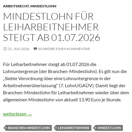
ARBEITSRECHT
,
MINDESTLOHN
MINDESTLOHN FÜR
LEIHARBEITNEHMER
STEIGT AB 01.07.2026
21. JULI 2026
SCHREIBE EINEN KOMMENTAR
Für Leiharbeitnehmer steigt ab 01.07.2026 die
Lohnuntergrenze (der Branchen-Mindestlohn). Es gilt nun die
„Siebte Verordnung über eine Lohnuntergrenze in der
Arbeitnehmerüberlassung“ (7. LohnUGAÜV). Damit liegt der
Branchen-Mindestlohn für Leiharbeitnehmer wieder über dem
allgemeinen Mindestlohn von aktuell 13,90 Euro je Stunde.
Mindestlohn für Leiharbeitnehmer steigt ab 01.07.2026
weiterlesen
→
BRANCHEN-MINDESTLOHN
LEIHARBEITNEHMER
MINDESTLOHN