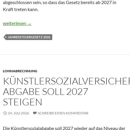
abgeschlossen sein, so dass das Gesetz bereits ab 2027 in
Kraft treten kann.
Jahressteuergesetz 2026 – geplante Änderungen für Lohnabre
weiterlesen
→
JAHRESSTEUERGESETZ 2026
LOHNABRECHNUNG
KÜNSTLERSOZIALVERSICHE
ABGABE SOLL 2027
STEIGEN
24. JULI 2026
SCHREIBE EINEN KOMMENTAR
Die Künstlersozialabgabe soll 2027 wieder auf das Niveau der